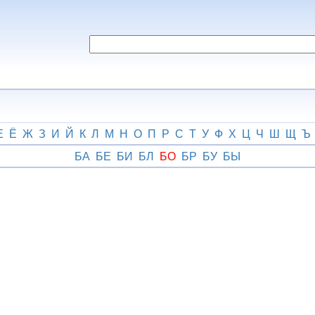
Е
Ё
Ж
З
И
Й
К
Л
М
Н
О
П
Р
С
Т
У
Ф
Х
Ц
Ч
Ш
Щ
Ъ
БА
БЕ
БИ
БЛ
БО
БР
БУ
БЫ