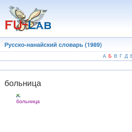
Перейти
к
основному
содержанию
Русско-нанайский словарь (1989)
А
Б
В
Г
Д
больница
ж.
больница