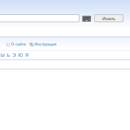
Искать
О сайте
Инструкция
Ы
Ь
Э
Ю
Я