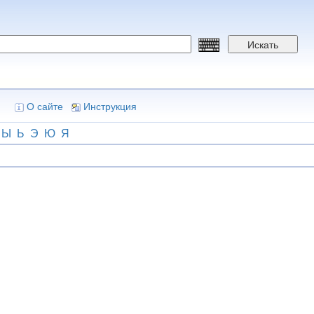
Искать
О сайте
Инструкция
Ы
Ь
Э
Ю
Я