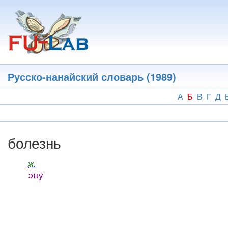
Перейти
к
основному
содержанию
Русско-нанайский словарь (1989)
А
Б
В
Г
Д
болезнь
ж.
энӯ