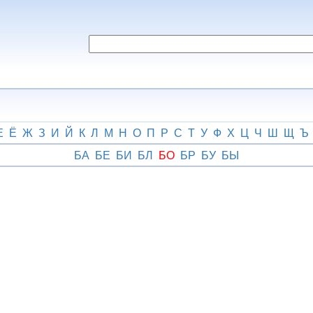
Е
Ё
Ж
З
И
Й
К
Л
М
Н
О
П
Р
С
Т
У
Ф
Х
Ц
Ч
Ш
Щ
Ъ
БА
БЕ
БИ
БЛ
БО
БР
БУ
БЫ