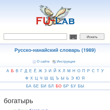
Перейти
к
основному
содержанию
Искать
Русско-нанайский словарь (1989)
О сайте
Инструкция
А
Б
В
Г
Д
Е
Ё
Ж
З
И
Й
К
Л
М
Н
О
П
Р
С
Т
У
Ф
Х
Ц
Ч
Ш
Щ
Ъ
Ы
Ь
Э
Ю
Я
БА
БЕ
БИ
БЛ
БО
БР
БУ
БЫ
богатырь