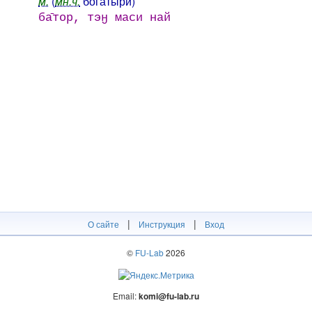
м.
(
мн.ч.
богатыри)
ба̄тор, тэӈ маси най
|
|
О сайте
Инструкция
Вход
©
FU-Lab
2026
Email:
komi@fu-lab.ru