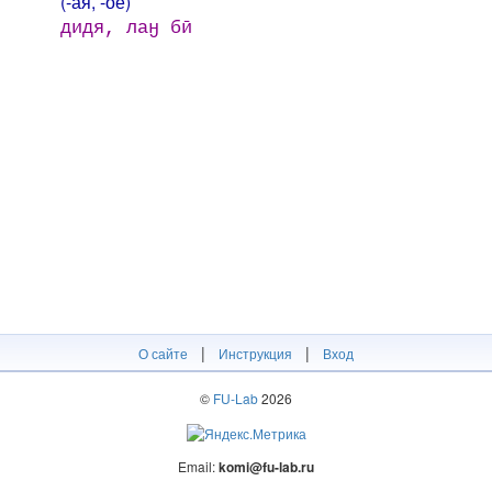
(-ая, -ое)
дидя, лаӈ бӣ
|
|
О сайте
Инструкция
Вход
©
FU-Lab
2026
Email:
komi@fu-lab.ru