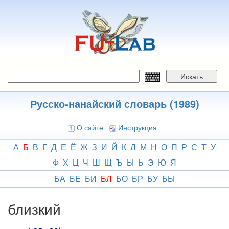
Перейти
к
основному
содержанию
Искать
Русско-нанайский словарь (1989)
О сайте
Инструкция
А
Б
В
Г
Д
Е
Ё
Ж
З
И
Й
К
Л
М
Н
О
П
Р
С
Т
У
Ф
Х
Ц
Ч
Ш
Щ
Ъ
Ы
Ь
Э
Ю
Я
БА
БЕ
БИ
БЛ
БО
БР
БУ
БЫ
близкий