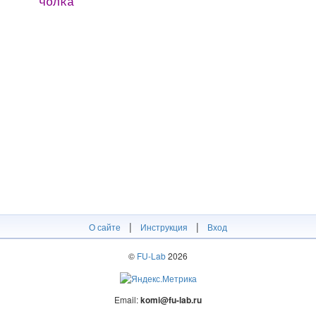
чолка
|
|
О сайте
Инструкция
Вход
©
FU-Lab
2026
Email:
komi@fu-lab.ru