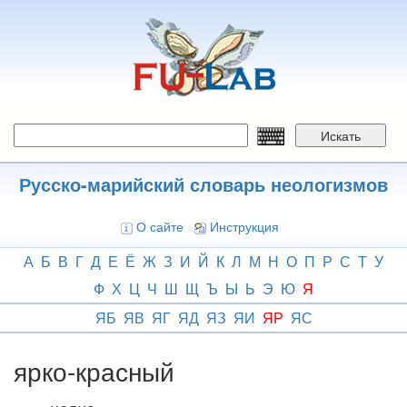
Перейти
к
основному
содержанию
Искать
Русско-марийский словарь неологизмов
О сайте
Инструкция
А
Б
В
Г
Д
Е
Ё
Ж
З
И
Й
К
Л
М
Н
О
П
Р
С
Т
У
Ф
Х
Ц
Ч
Ш
Щ
Ъ
Ы
Ь
Э
Ю
Я
ЯБ
ЯВ
ЯГ
ЯД
ЯЗ
ЯИ
ЯР
ЯС
ярко-красный