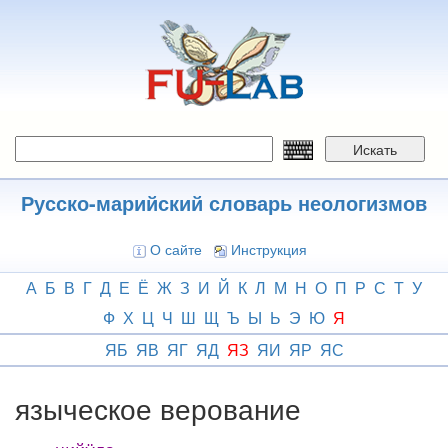
Перейти
к
основному
содержанию
Искать
Русско-марийский словарь неологизмов
О сайте
Инструкция
А
Б
В
Г
Д
Е
Ё
Ж
З
И
Й
К
Л
М
Н
О
П
Р
С
Т
У
Ф
Х
Ц
Ч
Ш
Щ
Ъ
Ы
Ь
Э
Ю
Я
ЯБ
ЯВ
ЯГ
ЯД
ЯЗ
ЯИ
ЯР
ЯС
языческое верование