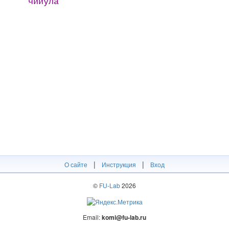
чийӱла
|
|
О сайте
Инструкция
Вход
©
FU-Lab
2026
Email:
komi@fu-lab.ru