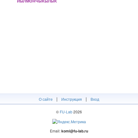
йылмончыкылык
|
|
О сайте
Инструкция
Вход
©
FU-Lab
2026
Email:
komi@fu-lab.ru