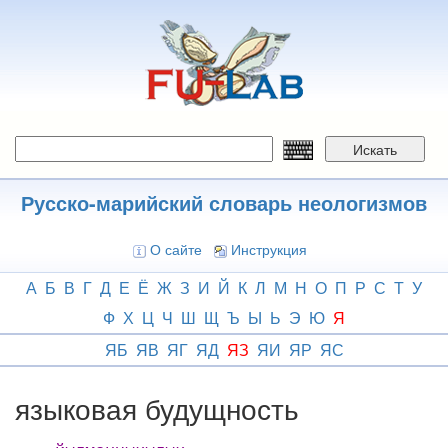
Перейти
к
основному
содержанию
Искать
Русско-марийский словарь неологизмов
О сайте
Инструкция
А
Б
В
Г
Д
Е
Ё
Ж
З
И
Й
К
Л
М
Н
О
П
Р
С
Т
У
Ф
Х
Ц
Ч
Ш
Щ
Ъ
Ы
Ь
Э
Ю
Я
ЯБ
ЯВ
ЯГ
ЯД
ЯЗ
ЯИ
ЯР
ЯС
языковая будущность