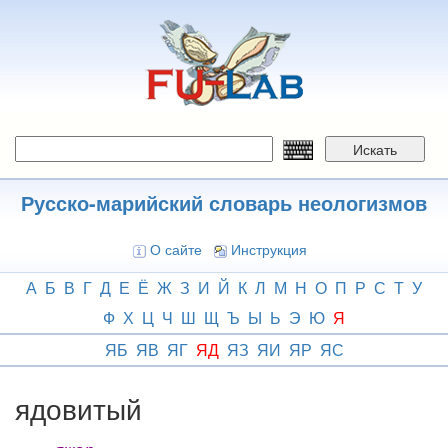
Перейти
к
основному
содержанию
Искать
Русско-марийский словарь неологизмов
О сайте
Инструкция
А
Б
В
Г
Д
Е
Ё
Ж
З
И
Й
К
Л
М
Н
О
П
Р
С
Т
У
Ф
Х
Ц
Ч
Ш
Щ
Ъ
Ы
Ь
Э
Ю
Я
ЯБ
ЯВ
ЯГ
ЯД
ЯЗ
ЯИ
ЯР
ЯС
ядовитый