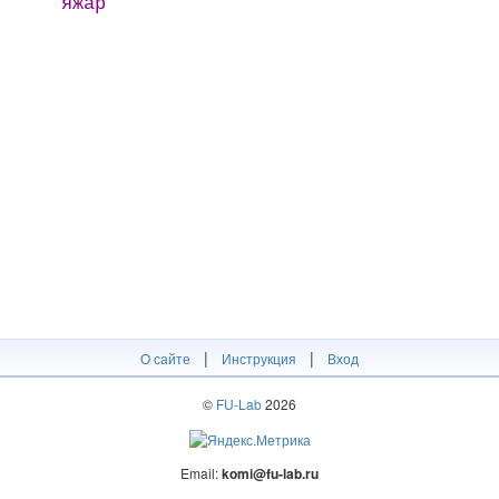
яжар
|
|
О сайте
Инструкция
Вход
©
FU-Lab
2026
Email:
komi@fu-lab.ru