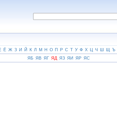
Е
Ё
Ж
З
И
Й
К
Л
М
Н
О
П
Р
С
Т
У
Ф
Х
Ц
Ч
Ш
Щ
Ъ
ЯБ
ЯВ
ЯГ
ЯД
ЯЗ
ЯИ
ЯР
ЯС