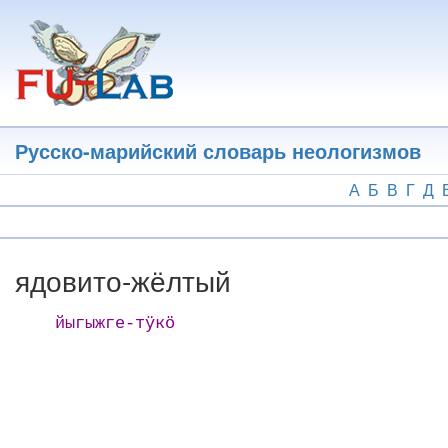
Перейти
к
основному
содержанию
Русско-марийский словарь неологизмов
А
Б
В
Г
Д
ядовито-жёлтый
йыгыжге-тӱкӧ