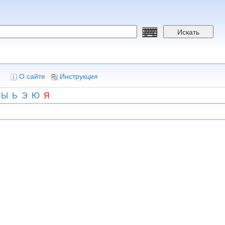
Искать
О сайте
Инструкция
Ы
Ь
Э
Ю
Я