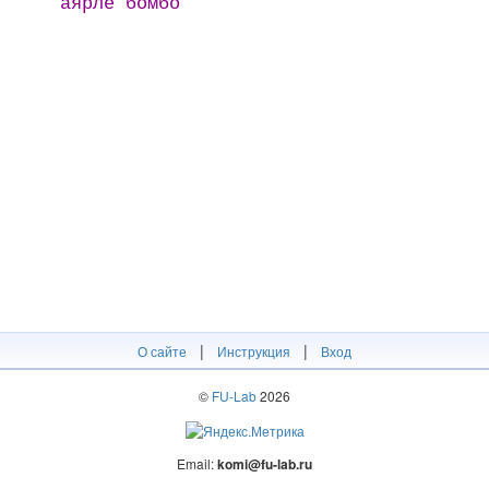
аярле бомбо
|
|
О сайте
Инструкция
Вход
©
FU-Lab
2026
Email:
komi@fu-lab.ru