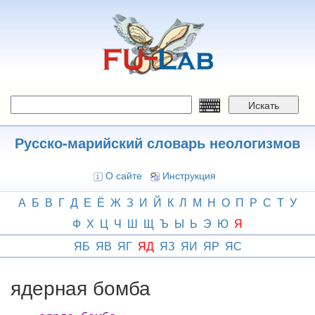
Перейти
к
основному
содержанию
Искать
Русско-марийский словарь неологизмов
О сайте
Инструкция
А
Б
В
Г
Д
Е
Ё
Ж
З
И
Й
К
Л
М
Н
О
П
Р
С
Т
У
Ф
Х
Ц
Ч
Ш
Щ
Ъ
Ы
Ь
Э
Ю
Я
ЯБ
ЯВ
ЯГ
ЯД
ЯЗ
ЯИ
ЯР
ЯС
ядерная бомба