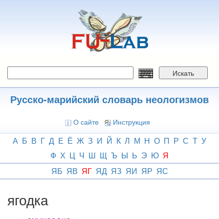
Перейти
к
основному
содержанию
Искать
Русско-марийский словарь неологизмов
О сайте
Инструкция
А
Б
В
Г
Д
Е
Ё
Ж
З
И
Й
К
Л
М
Н
О
П
Р
С
Т
У
Ф
Х
Ц
Ч
Ш
Щ
Ъ
Ы
Ь
Э
Ю
Я
ЯБ
ЯВ
ЯГ
ЯД
ЯЗ
ЯИ
ЯР
ЯС
ягодка