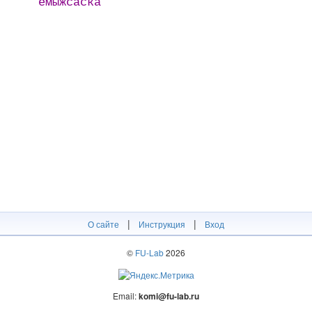
емыжсаска
|
|
О сайте
Инструкция
Вход
©
FU-Lab
2026
Email:
komi@fu-lab.ru