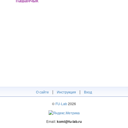
пашанчык
|
|
О сайте
Инструкция
Вход
©
FU-Lab
2026
Email:
komi@fu-lab.ru