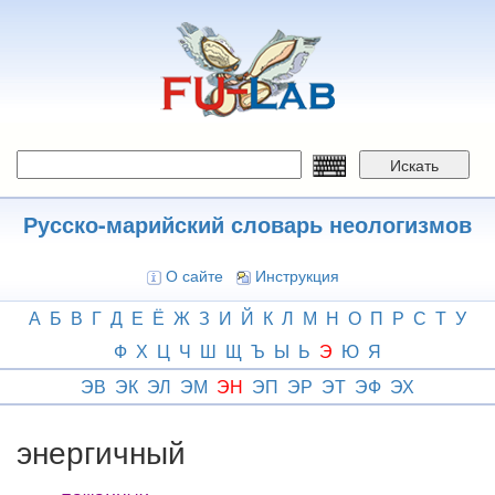
Перейти
к
основному
содержанию
Искать
Русско-марийский словарь неологизмов
О сайте
Инструкция
А
Б
В
Г
Д
Е
Ё
Ж
З
И
Й
К
Л
М
Н
О
П
Р
С
Т
У
Ф
Х
Ц
Ч
Ш
Щ
Ъ
Ы
Ь
Э
Ю
Я
ЭВ
ЭК
ЭЛ
ЭМ
ЭН
ЭП
ЭР
ЭТ
ЭФ
ЭХ
энергичный