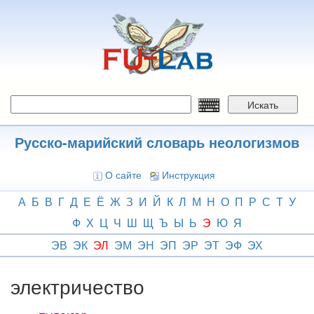
Перейти
к
основному
содержанию
Искать
Русско-марийский словарь неологизмов
О сайте
Инструкция
А
Б
В
Г
Д
Е
Ё
Ж
З
И
Й
К
Л
М
Н
О
П
Р
С
Т
У
Ф
Х
Ц
Ч
Ш
Щ
Ъ
Ы
Ь
Э
Ю
Я
ЭВ
ЭК
ЭЛ
ЭМ
ЭН
ЭП
ЭР
ЭТ
ЭФ
ЭХ
электричество