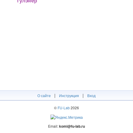
тулэҥер
|
|
О сайте
Инструкция
Вход
©
FU-Lab
2026
Email:
komi@fu-lab.ru