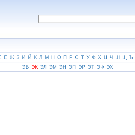
Е
Ё
Ж
З
И
Й
К
Л
М
Н
О
П
Р
С
Т
У
Ф
Х
Ц
Ч
Ш
Щ
Ъ
ЭВ
ЭК
ЭЛ
ЭМ
ЭН
ЭП
ЭР
ЭТ
ЭФ
ЭХ