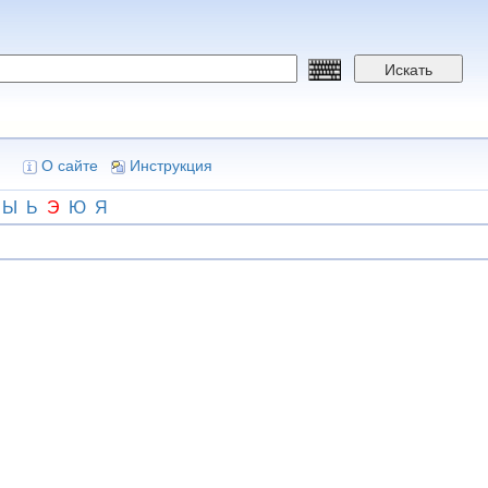
Искать
О сайте
Инструкция
Ы
Ь
Э
Ю
Я