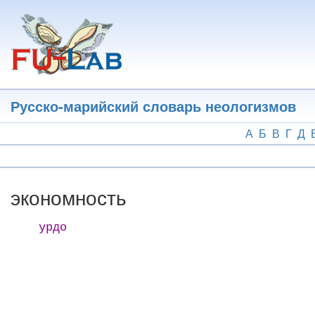
Перейти
к
основному
содержанию
Русско-марийский словарь неологизмов
А
Б
В
Г
Д
экономность
урдо