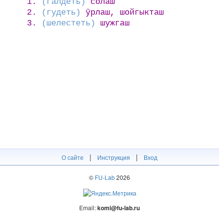
1.
(галдеть)
сӧлаш
2.
(гудеть)
ӱрлаш, шойгыкташ
3.
(шелестеть)
шужгаш
|
|
О сайте
Инструкция
Вход
©
FU-Lab
2026
Email:
komi@fu-lab.ru