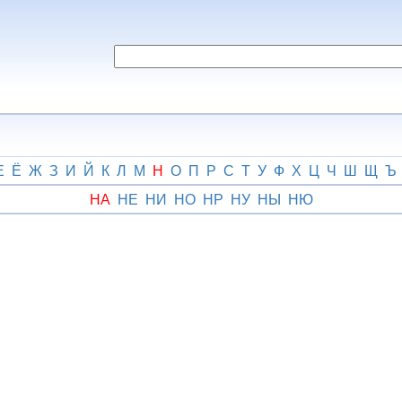
Е
Ё
Ж
З
И
Й
К
Л
М
Н
О
П
Р
С
Т
У
Ф
Х
Ц
Ч
Ш
Щ
Ъ
НА
НЕ
НИ
НО
НР
НУ
НЫ
НЮ