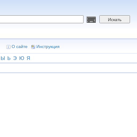
Искать
О сайте
Инструкция
Ы
Ь
Э
Ю
Я