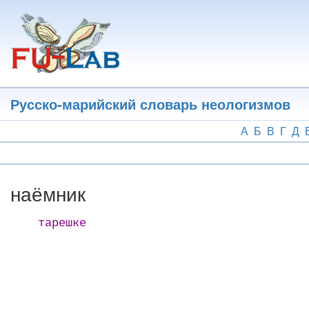
Перейти
к
основному
содержанию
Русско-марийский словарь неологизмов
А
Б
В
Г
Д
наёмник
тарешке