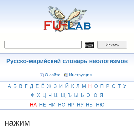
Перейти
к
основному
содержанию
Искать
Русско-марийский словарь неологизмов
О сайте
Инструкция
А
Б
В
Г
Д
Е
Ё
Ж
З
И
Й
К
Л
М
Н
О
П
Р
С
Т
У
Ф
Х
Ц
Ч
Ш
Щ
Ъ
Ы
Ь
Э
Ю
Я
НА
НЕ
НИ
НО
НР
НУ
НЫ
НЮ
нажим