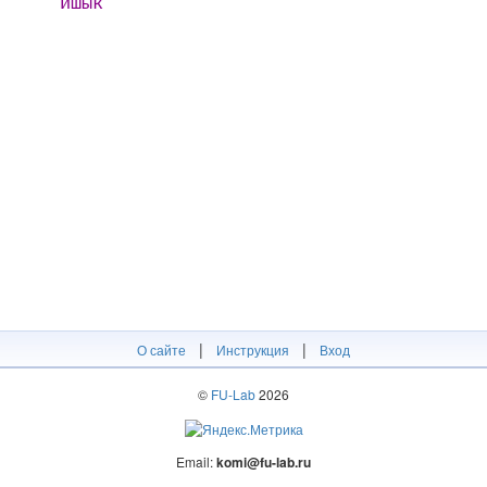
ишык
|
|
О сайте
Инструкция
Вход
©
FU-Lab
2026
Email:
komi@fu-lab.ru