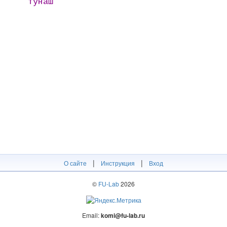
тӱҥаш
|
|
О сайте
Инструкция
Вход
©
FU-Lab
2026
Email:
komi@fu-lab.ru