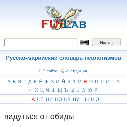
Перейти
к
основному
содержанию
Искать
Русско-марийский словарь неологизмов
О сайте
Инструкция
А
Б
В
Г
Д
Е
Ё
Ж
З
И
Й
К
Л
М
Н
О
П
Р
С
Т
У
Ф
Х
Ц
Ч
Ш
Щ
Ъ
Ы
Ь
Э
Ю
Я
НА
НЕ
НИ
НО
НР
НУ
НЫ
НЮ
надуться от обиды