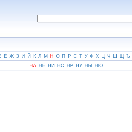
Е
Ё
Ж
З
И
Й
К
Л
М
Н
О
П
Р
С
Т
У
Ф
Х
Ц
Ч
Ш
Щ
Ъ
НА
НЕ
НИ
НО
НР
НУ
НЫ
НЮ