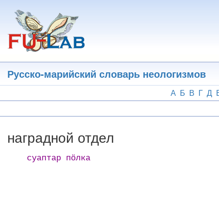
Перейти
к
основному
содержанию
Русско-марийский словарь неологизмов
А
Б
В
Г
Д
наградной отдел
суаптар пӧлка