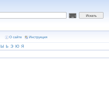
Искать
О сайте
Инструкция
Ы
Ь
Э
Ю
Я