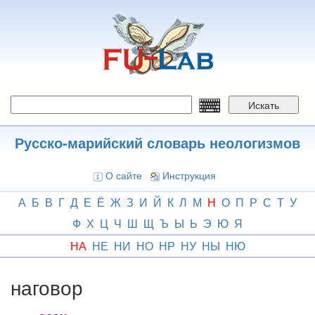
Перейти
к
основному
содержанию
Искать
Русско-марийский словарь неологизмов
О сайте
Инструкция
А
Б
В
Г
Д
Е
Ё
Ж
З
И
Й
К
Л
М
Н
О
П
Р
С
Т
У
Ф
Х
Ц
Ч
Ш
Щ
Ъ
Ы
Ь
Э
Ю
Я
НА
НЕ
НИ
НО
НР
НУ
НЫ
НЮ
наговор