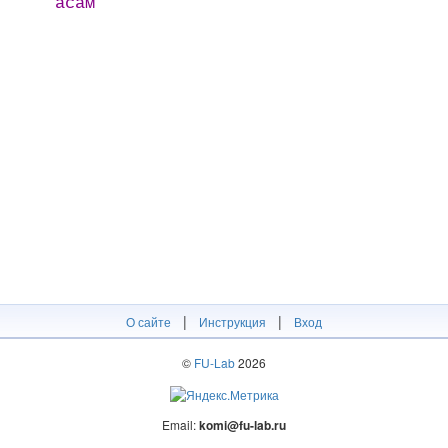
асам
|
|
О сайте
Инструкция
Вход
©
FU-Lab
2026
Email:
komi@fu-lab.ru