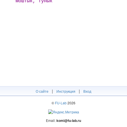
моштык, тунык
|
|
О сайте
Инструкция
Вход
©
FU-Lab
2026
Email:
komi@fu-lab.ru