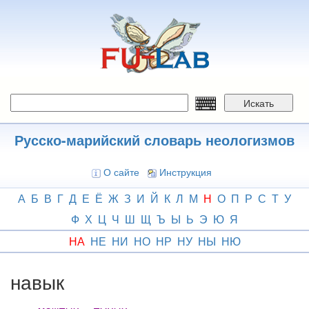
Перейти
к
основному
содержанию
Искать
Русско-марийский словарь неологизмов
О сайте
Инструкция
А
Б
В
Г
Д
Е
Ё
Ж
З
И
Й
К
Л
М
Н
О
П
Р
С
Т
У
Ф
Х
Ц
Ч
Ш
Щ
Ъ
Ы
Ь
Э
Ю
Я
НА
НЕ
НИ
НО
НР
НУ
НЫ
НЮ
навык