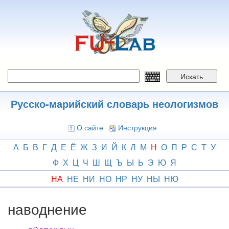
Перейти
к
основному
содержанию
Искать
Русско-марийский словарь неологизмов
О сайте
Инструкция
А
Б
В
Г
Д
Е
Ё
Ж
З
И
Й
К
Л
М
Н
О
П
Р
С
Т
У
Ф
Х
Ц
Ч
Ш
Щ
Ъ
Ы
Ь
Э
Ю
Я
НА
НЕ
НИ
НО
НР
НУ
НЫ
НЮ
наводнение