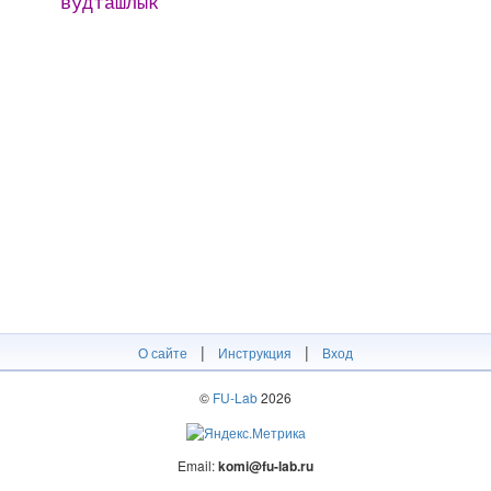
вӱдташлык
|
|
О сайте
Инструкция
Вход
©
FU-Lab
2026
Email:
komi@fu-lab.ru