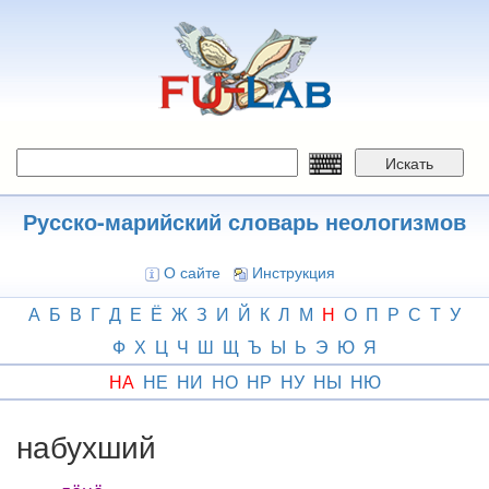
Перейти
к
основному
содержанию
Искать
Русско-марийский словарь неологизмов
О сайте
Инструкция
А
Б
В
Г
Д
Е
Ё
Ж
З
И
Й
К
Л
М
Н
О
П
Р
С
Т
У
Ф
Х
Ц
Ч
Ш
Щ
Ъ
Ы
Ь
Э
Ю
Я
НА
НЕ
НИ
НО
НР
НУ
НЫ
НЮ
набухший