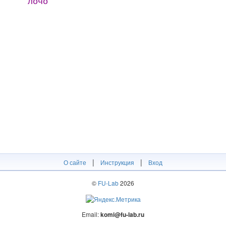
лӧчӧ
|
|
О сайте
Инструкция
Вход
©
FU-Lab
2026
Email:
komi@fu-lab.ru