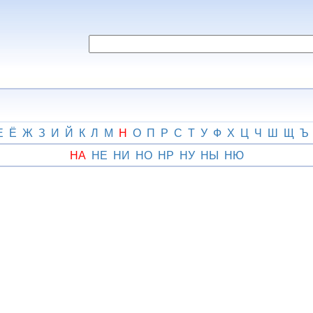
Е
Ё
Ж
З
И
Й
К
Л
М
Н
О
П
Р
С
Т
У
Ф
Х
Ц
Ч
Ш
Щ
Ъ
НА
НЕ
НИ
НО
НР
НУ
НЫ
НЮ