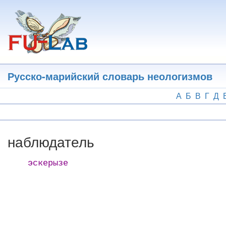
Перейти
к
основному
содержанию
Русско-марийский словарь неологизмов
А
Б
В
Г
Д
наблюдатель
эскерызе