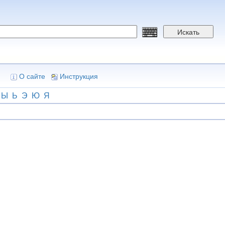
Искать
О сайте
Инструкция
Ы
Ь
Э
Ю
Я