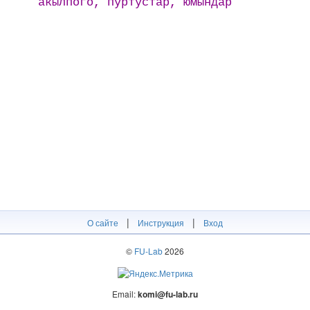
акылпого, пӱртӱстар, юмындар
|
|
О сайте
Инструкция
Вход
©
FU-Lab
2026
Email:
komi@fu-lab.ru