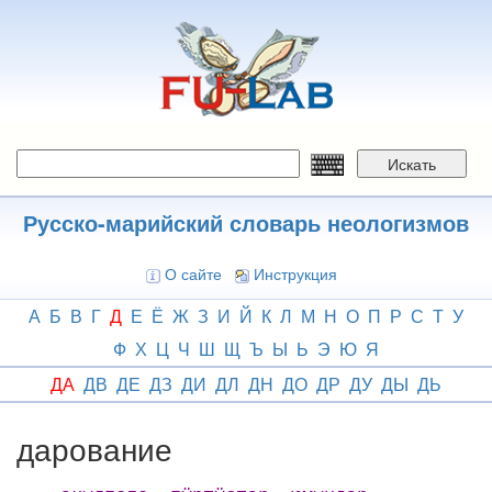
Перейти
к
основному
содержанию
Искать
Русско-марийский словарь неологизмов
О сайте
Инструкция
А
Б
В
Г
Д
Е
Ё
Ж
З
И
Й
К
Л
М
Н
О
П
Р
С
Т
У
Ф
Х
Ц
Ч
Ш
Щ
Ъ
Ы
Ь
Э
Ю
Я
ДА
ДВ
ДЕ
ДЗ
ДИ
ДЛ
ДН
ДО
ДР
ДУ
ДЫ
ДЬ
дарование