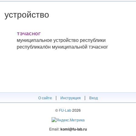
устройство
тэчасног
муниципальное устройство республики
республикалӧн муниципальнӧй тэчасног
|
|
О сайте
Инструкция
Вход
©
FU-Lab
2026
Email:
komi@fu-lab.ru