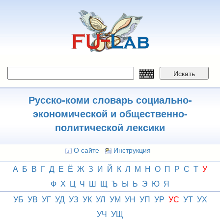
Перейти
к
основному
содержанию
Искать
Русско-коми словарь социально-
экономической и общественно-
политической лексики
О сайте
Инструкция
А
Б
В
Г
Д
Е
Ё
Ж
З
И
Й
К
Л
М
Н
О
П
Р
С
Т
У
Ф
Х
Ц
Ч
Ш
Щ
Ъ
Ы
Ь
Э
Ю
Я
УБ
УВ
УГ
УД
УЗ
УК
УЛ
УМ
УН
УП
УР
УС
УТ
УХ
УЧ
УЩ