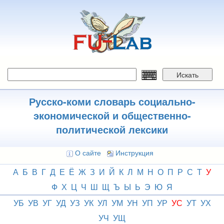
Перейти
к
основному
содержанию
Искать
Русско-коми словарь социально-
экономической и общественно-
политической лексики
О сайте
Инструкция
А
Б
В
Г
Д
Е
Ё
Ж
З
И
Й
К
Л
М
Н
О
П
Р
С
Т
У
Ф
Х
Ц
Ч
Ш
Щ
Ъ
Ы
Ь
Э
Ю
Я
УБ
УВ
УГ
УД
УЗ
УК
УЛ
УМ
УН
УП
УР
УС
УТ
УХ
УЧ
УЩ