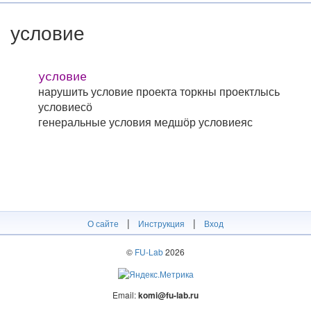
условие
условие
нарушить условие проекта
торкны проектлысь
условиесӧ
генеральные условия
медшӧр условиеяс
|
|
О сайте
Инструкция
Вход
©
FU-Lab
2026
Email:
komi@fu-lab.ru