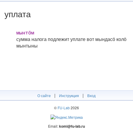
уплата
мынтӧм
сумма налога подлежит уплате
вот мындасӧ колӧ
мынтыны
|
|
О сайте
Инструкция
Вход
©
FU-Lab
2026
Email:
komi@fu-lab.ru