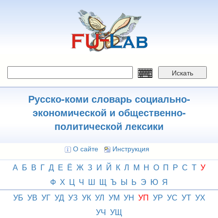
Перейти
к
основному
содержанию
Искать
Русско-коми словарь социально-
экономической и общественно-
политической лексики
О сайте
Инструкция
А
Б
В
Г
Д
Е
Ё
Ж
З
И
Й
К
Л
М
Н
О
П
Р
С
Т
У
Ф
Х
Ц
Ч
Ш
Щ
Ъ
Ы
Ь
Э
Ю
Я
УБ
УВ
УГ
УД
УЗ
УК
УЛ
УМ
УН
УП
УР
УС
УТ
УХ
УЧ
УЩ