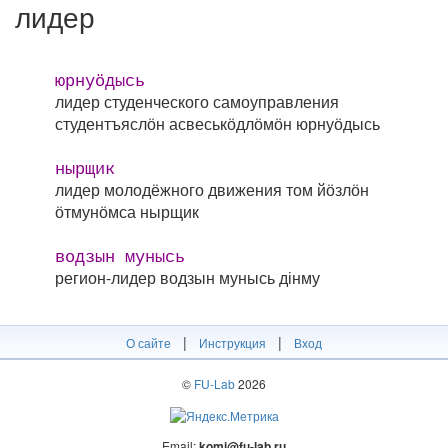
лидер
юрнуӧдысь
лидер студенческого самоуправления
студентъяслӧн асвеськӧдлӧмӧн юрнуӧдысь
нырщик
лидер молодёжного движения
том йӧзлӧн
ӧтмунӧмса нырщик
водзын мунысь
регион-лидер
водзын мунысь дінму
|
|
О сайте
Инструкция
Вход
©
FU-Lab
2026
Email:
komi@fu-lab.ru