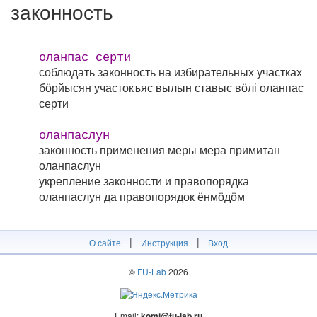
законность
оланпас серти
соблюдать законность на избирательных участках
бӧрйысян участокъяс вылын ставыс вӧлі оланпас
серти
оланпаслун
законность применения меры
мера примитан
оланпаслун
укрепление законности и правопорядка
оланпаслун да правопорядок ёнмӧдӧм
|
|
О сайте
Инструкция
Вход
©
FU-Lab
2026
Email:
komi@fu-lab.ru