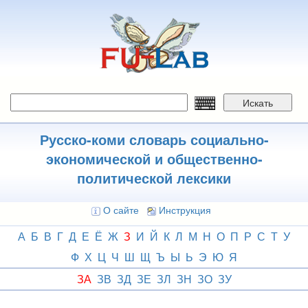
Перейти
к
основному
содержанию
Искать
Русско-коми словарь социально-
экономической и общественно-
политической лексики
О сайте
Инструкция
А
Б
В
Г
Д
Е
Ё
Ж
З
И
Й
К
Л
М
Н
О
П
Р
С
Т
У
Ф
Х
Ц
Ч
Ш
Щ
Ъ
Ы
Ь
Э
Ю
Я
ЗА
ЗВ
ЗД
ЗЕ
ЗЛ
ЗН
ЗО
ЗУ