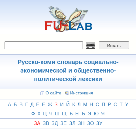
Перейти
к
основному
содержанию
Искать
Русско-коми словарь социально-
экономической и общественно-
политической лексики
О сайте
Инструкция
А
Б
В
Г
Д
Е
Ё
Ж
З
И
Й
К
Л
М
Н
О
П
Р
С
Т
У
Ф
Х
Ц
Ч
Ш
Щ
Ъ
Ы
Ь
Э
Ю
Я
ЗА
ЗВ
ЗД
ЗЕ
ЗЛ
ЗН
ЗО
ЗУ