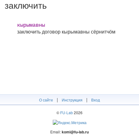
заключить
кырымавны
заключить договор
кырымавны сёрнитчӧм
|
|
О сайте
Инструкция
Вход
©
FU-Lab
2026
Email:
komi@fu-lab.ru