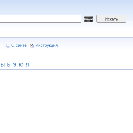
Искать
О сайте
Инструкция
Ы
Ь
Э
Ю
Я