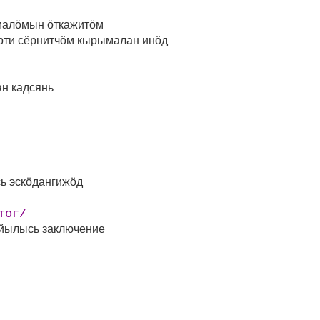
алӧмын ӧткажитӧм
ти сёрнитчӧм кырымалан инӧд
ан кадсянь
ь эскӧдангижӧд
тог/
 йылысь заключение