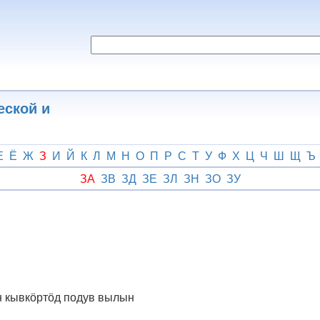
еской и
Е
Ё
Ж
З
И
Й
К
Л
М
Н
О
П
Р
С
Т
У
Ф
Х
Ц
Ч
Ш
Щ
Ъ
ЗА
ЗВ
ЗД
ЗЕ
ЗЛ
ЗН
ЗО
ЗУ
н кывкӧртӧд подув вылын