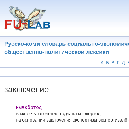
Перейти
к
основному
содержанию
Русско-коми словарь социально-экономич
общественно-политической лексики
А
Б
В
Г
Д
заключение
кывкӧртӧд
важное заключение
тӧдчана кывкӧртӧд
на основании заключения экспертизы
экспертизалӧ