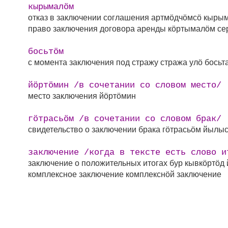
кырымалӧм
отказ в заключении соглашения
артмӧдчӧмсӧ кырым
право заключения договора аренды
кӧртымалӧм сер
босьтӧм
с момента заключения под стражу
стража улӧ босьт
йӧртӧмин /в сочетании со словом место/
место заключения
йӧртӧмин
гӧтрасьӧм /в сочетании со словом брак/
свидетельство о заключении брака
гӧтрасьӧм йылыс
заключение /когда в тексте есть слово и
заключение о положительных итогах
бур кывкӧртӧд
комплексное заключение
комплекснӧй заключение