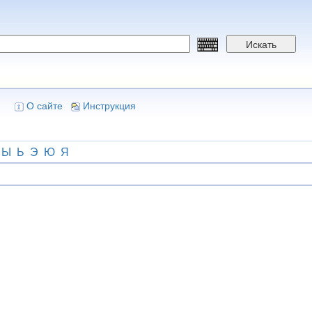
Искать
О сайте
Инструкция
Ы
Ь
Э
Ю
Я