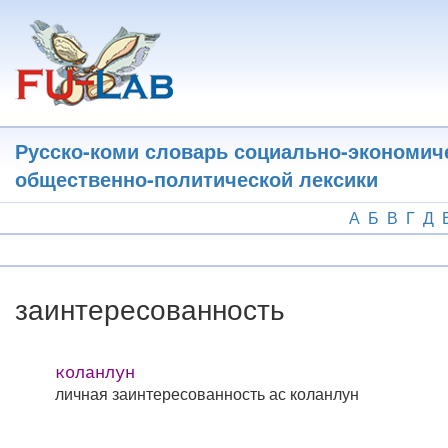
Перейти
к
основному
содержанию
Русско-коми словарь социально-экономич
общественно-политической лексики
А
Б
В
Г
Д
заинтересованность
коланлун
личная заинтересованность
ас коланлун