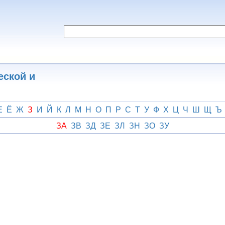
еской и
Е
Ё
Ж
З
И
Й
К
Л
М
Н
О
П
Р
С
Т
У
Ф
Х
Ц
Ч
Ш
Щ
Ъ
ЗА
ЗВ
ЗД
ЗЕ
ЗЛ
ЗН
ЗО
ЗУ