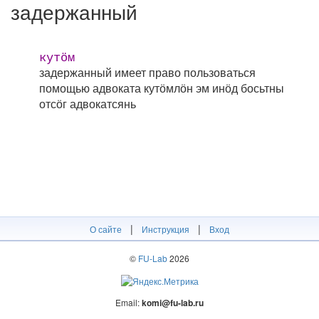
задержанный
кутӧм
задержанный имеет право пользоваться
помощью адвоката
кутӧмлӧн эм инӧд босьтны
отсӧг адвокатсянь
|
|
О сайте
Инструкция
Вход
©
FU-Lab
2026
Email:
komi@fu-lab.ru