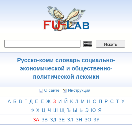
Перейти
к
основному
содержанию
Искать
Русско-коми словарь социально-
экономической и общественно-
политической лексики
О сайте
Инструкция
А
Б
В
Г
Д
Е
Ё
Ж
З
И
Й
К
Л
М
Н
О
П
Р
С
Т
У
Ф
Х
Ц
Ч
Ш
Щ
Ъ
Ы
Ь
Э
Ю
Я
ЗА
ЗВ
ЗД
ЗЕ
ЗЛ
ЗН
ЗО
ЗУ