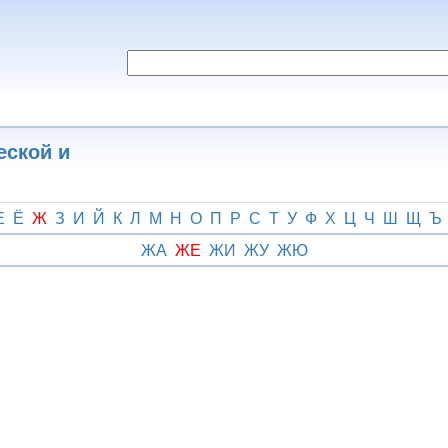
еской и
Е
Ё
Ж
З
И
Й
К
Л
М
Н
О
П
Р
С
Т
У
Ф
Х
Ц
Ч
Ш
Щ
Ъ
ЖА
ЖЕ
ЖИ
ЖУ
ЖЮ