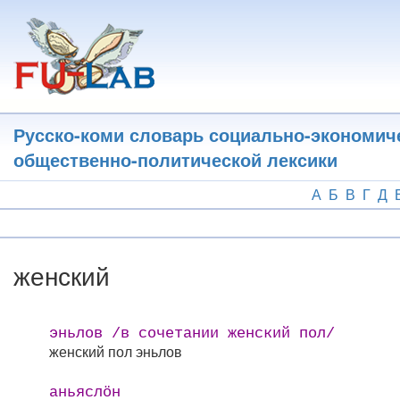
Перейти
к
основному
содержанию
Русско-коми словарь социально-экономич
общественно-политической лексики
А
Б
В
Г
Д
женский
эньлов /в сочетании женский пол/
женский пол
эньлов
аньяслӧн