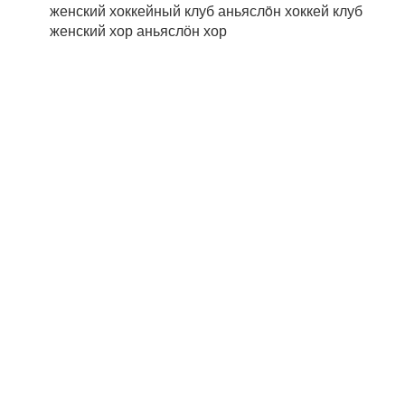
женский хоккейный клуб
аньяслöн хоккей клуб
женский хор
аньяслӧн хор