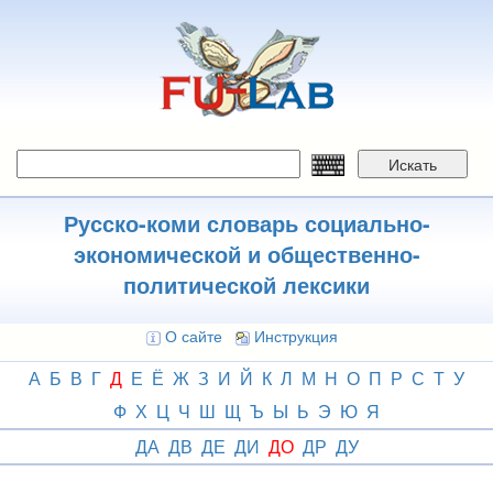
Перейти
к
основному
содержанию
Искать
Русско-коми словарь социально-
экономической и общественно-
политической лексики
О сайте
Инструкция
А
Б
В
Г
Д
Е
Ё
Ж
З
И
Й
К
Л
М
Н
О
П
Р
С
Т
У
Ф
Х
Ц
Ч
Ш
Щ
Ъ
Ы
Ь
Э
Ю
Я
ДА
ДВ
ДЕ
ДИ
ДО
ДР
ДУ