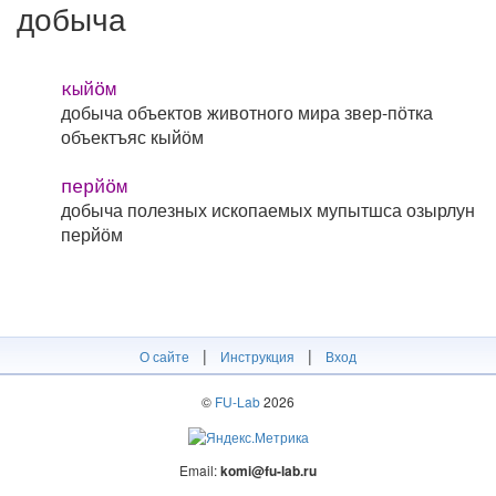
добыча
кыйӧм
добыча объектов животного мира
звер-пӧтка
объектъяс кыйӧм
перйӧм
добыча полезных ископаемых
мупытшса озырлун
перйӧм
|
|
О сайте
Инструкция
Вход
©
FU-Lab
2026
Email:
komi@fu-lab.ru