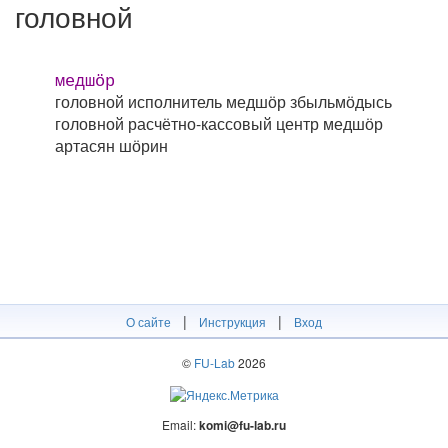
головной
медшӧр
головной исполнитель
медшӧр збыльмӧдысь
головной расчётно-кассовый центр
медшӧр
артасян шӧрин
|
|
О сайте
Инструкция
Вход
©
FU-Lab
2026
Email:
komi@fu-lab.ru