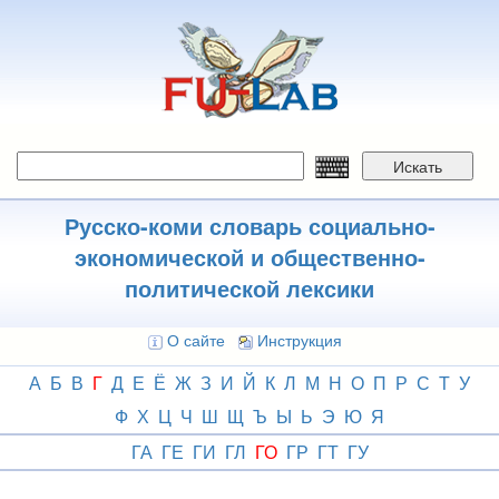
Перейти
к
основному
содержанию
Искать
Русско-коми словарь социально-
экономической и общественно-
политической лексики
О сайте
Инструкция
А
Б
В
Г
Д
Е
Ё
Ж
З
И
Й
К
Л
М
Н
О
П
Р
С
Т
У
Ф
Х
Ц
Ч
Ш
Щ
Ъ
Ы
Ь
Э
Ю
Я
ГА
ГЕ
ГИ
ГЛ
ГО
ГР
ГТ
ГУ