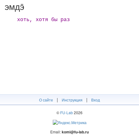
эмдэ̄
хоть, хотя бы раз
|
|
О сайте
Инструкция
Вход
©
FU-Lab
2026
Email:
komi@fu-lab.ru