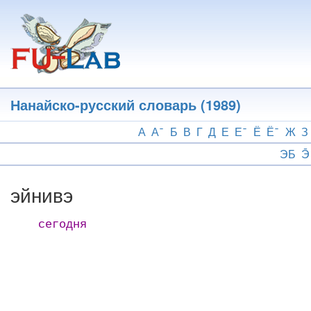
Перейти
к
основному
содержанию
Нанайско-русский словарь (1989)
А
А
Б
В
Г
Д
Е
Е
Ё
Ё
Ж
З
ЭБ
Э̄
эйнивэ
сегодня