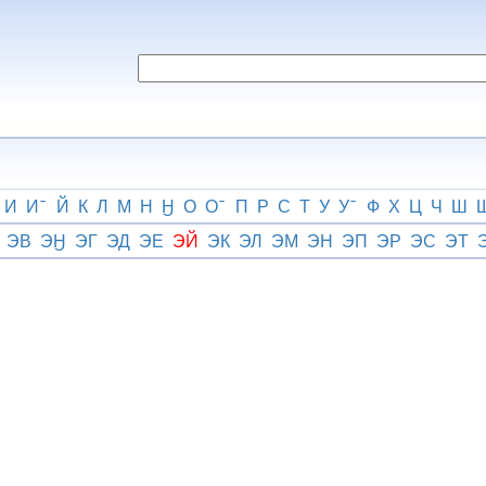
И
И
Й
К
Л
М
Н
Ӈ
О
О
П
Р
С
Т
У
У
Ф
Х
Ц
Ч
Ш
ЭВ
ЭӇ
ЭГ
ЭД
ЭЕ
ЭЙ
ЭК
ЭЛ
ЭМ
ЭН
ЭП
ЭР
ЭС
ЭТ