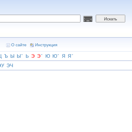
Искать
О сайте
Инструкция
Щ
Ъ
Ы
Ы
Ь
Э
Э
Ю
Ю
Я
Я
ЭУ
ЭЧ