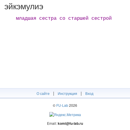
эйкэмулиэ
младшая сестра со старшей сестрой
|
|
О сайте
Инструкция
Вход
©
FU-Lab
2026
Email:
komi@fu-lab.ru