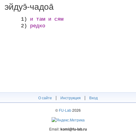
эйдуэ̄-чадоа̄
1)
и там и сям
2)
редко
|
|
О сайте
Инструкция
Вход
©
FU-Lab
2026
Email:
komi@fu-lab.ru