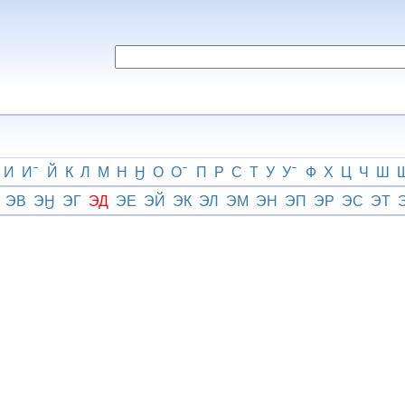
И
И
Й
К
Л
М
Н
Ӈ
О
О
П
Р
С
Т
У
У
Ф
Х
Ц
Ч
Ш
ЭВ
ЭӇ
ЭГ
ЭД
ЭЕ
ЭЙ
ЭК
ЭЛ
ЭМ
ЭН
ЭП
ЭР
ЭС
ЭТ