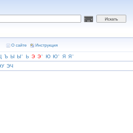
Искать
О сайте
Инструкция
Щ
Ъ
Ы
Ы
Ь
Э
Э
Ю
Ю
Я
Я
ЭУ
ЭЧ