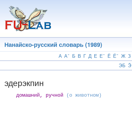
Перейти
к
основному
содержанию
Нанайско-русский словарь (1989)
А
А
Б
В
Г
Д
Е
Е
Ё
Ё
Ж
З
ЭБ
Э̄
эдерэкпин
домашний, ручной
(о животном)