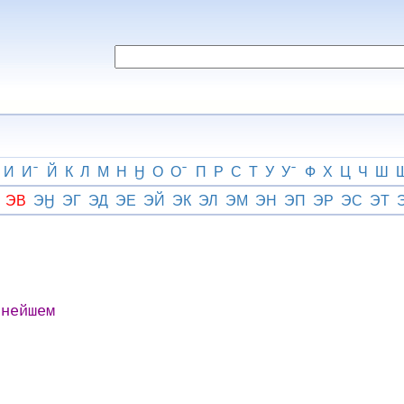
И
И
Й
К
Л
М
Н
Ӈ
О
О
П
Р
С
Т
У
У
Ф
Х
Ц
Ч
Ш
ЭВ
ЭӇ
ЭГ
ЭД
ЭЕ
ЭЙ
ЭК
ЭЛ
ЭМ
ЭН
ЭП
ЭР
ЭС
ЭТ
нейшем