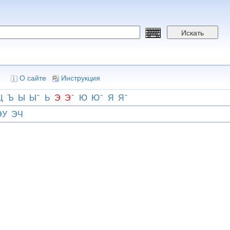
Искать
О сайте
Инструкция
Щ
Ъ
Ы
Ы
Ь
Э
Э
Ю
Ю
Я
Я
ЭУ
ЭЧ