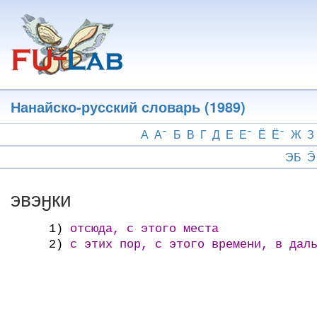
Перейти
к
основному
содержанию
Нанайско-русский словарь (1989)
А
А
Б
В
Г
Д
Е
Е
Ё
Ё
Ж
З
ЭБ
Э̄
эвэӈки
1)
отсюда, с этого места
2)
с этих пор, с этого времени, в даль