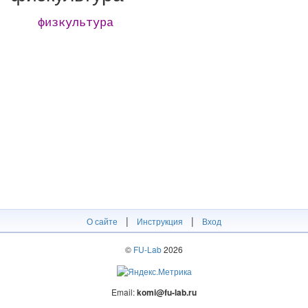
физкультура
|
|
О сайте
Инструкция
Вход
©
FU-Lab
2026
Email:
komi@fu-lab.ru