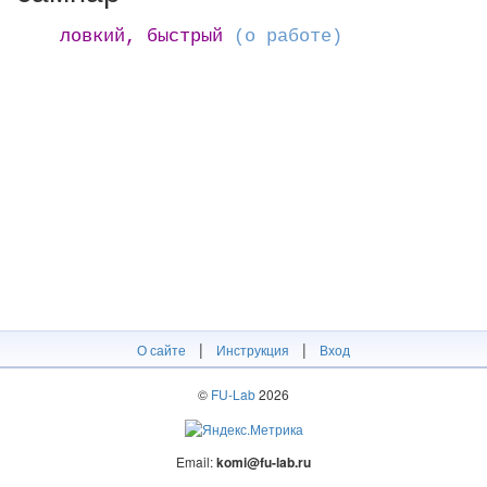
ловкий, быстрый
(о работе)
|
|
О сайте
Инструкция
Вход
©
FU-Lab
2026
Email:
komi@fu-lab.ru