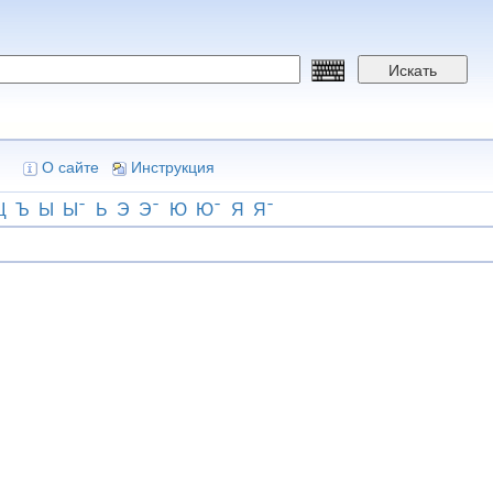
Искать
О сайте
Инструкция
Щ
Ъ
Ы
Ы
Ь
Э
Э
Ю
Ю
Я
Я