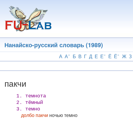
Перейти
к
основному
содержанию
Нанайско-русский словарь (1989)
А
А
Б
В
Г
Д
Е
Е
Ё
Ё
Ж
З
пакчи
1. темнота
2. тёмный
3. темно
долбо пакчи
ночью темно