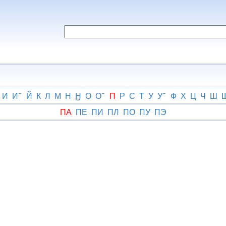
И
И
Й
К
Л
М
Н
Ӈ
О
О
П
Р
С
Т
У
У
Ф
Х
Ц
Ч
Ш
ПА
ПЕ
ПИ
ПЛ
ПО
ПУ
ПЭ