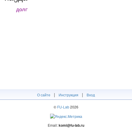
долг
|
|
О сайте
Инструкция
Вход
©
FU-Lab
2026
Email:
komi@fu-lab.ru