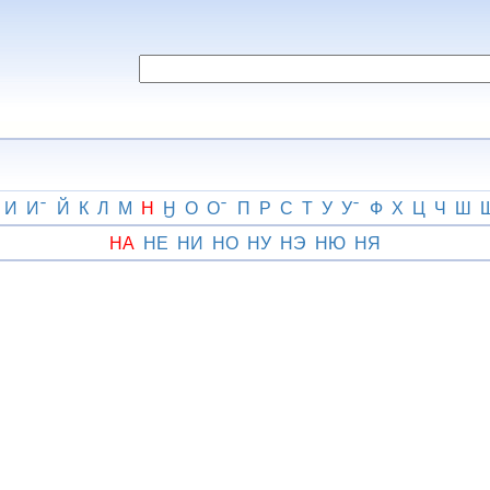
И
И
Й
К
Л
М
Н
Ӈ
О
О
П
Р
С
Т
У
У
Ф
Х
Ц
Ч
Ш
НА
НЕ
НИ
НО
НУ
НЭ
НЮ
НЯ