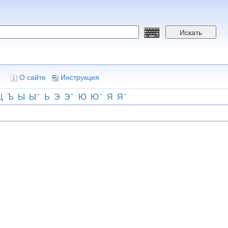
Искать
О сайте
Инструкция
Щ
Ъ
Ы
Ы
Ь
Э
Э
Ю
Ю
Я
Я