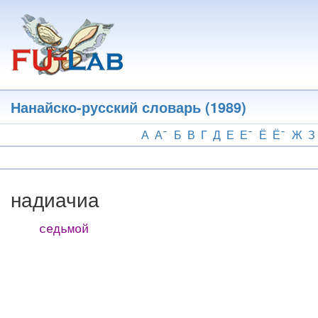
Перейти
к
основному
содержанию
Нанайско-русский словарь (1989)
А
А
Б
В
Г
Д
Е
Е
Ё
Ё
Ж
З
надиачиа
седьмой