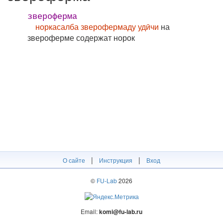
звероферма
норкасалба зверофермаду удӣчи
на
звероферме содержат норок
|
|
О сайте
Инструкция
Вход
©
FU-Lab
2026
Email:
komi@fu-lab.ru