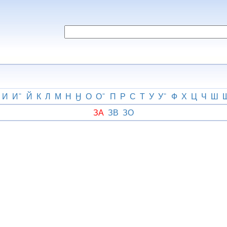
И
И
Й
К
Л
М
Н
Ӈ
О
О
П
Р
С
Т
У
У
Ф
Х
Ц
Ч
Ш
ЗА
ЗВ
ЗО