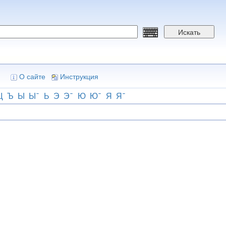
Искать
О сайте
Инструкция
Щ
Ъ
Ы
Ы
Ь
Э
Э
Ю
Ю
Я
Я