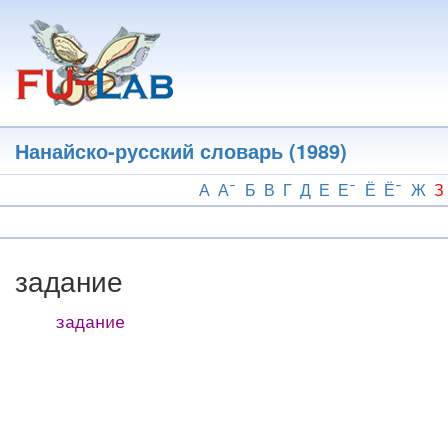
Перейти
к
основному
содержанию
Нанайско-русский словарь (1989)
А
А
Б
В
Г
Д
Е
Е
Ё
Ё
Ж
З
задание
задание